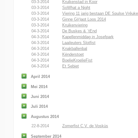
03-3-2014
Kruikenstad in Koor
03-3-2014
SoWhat a Night
03-3-2014
Viering 11 jarig bestaan DE Spulse Vrêuke
03-3-2014
Ginne G(r)aot Loos 2014
03-3-2014
Kruikenviering
04-3-2014
De Buskes & `tEnd
04-3-2014
Kapellenmiddag in Josefpark
04-3-2014
Laaileuters Slotfist
04-3-2014
Knakballenbal
04-3-2014
Kènderstoet
04-3-2014
BoelieKroelieFist
04-3-2014
Et Sebiet
April 2014
Mei 2014
Juni 2014
Juli 2014
Augustus 2014
22-8-2014
Zomerfist C.V. de Voskùs
September 2014