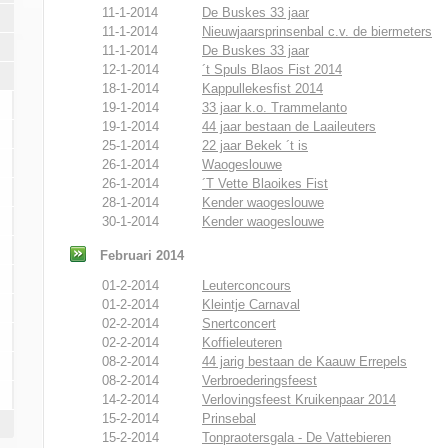
11-1-2014
De Buskes 33 jaar
11-1-2014
Nieuwjaarsprinsenbal c.v. de biermeters
11-1-2014
De Buskes 33 jaar
12-1-2014
´t Spuls Blaos Fist 2014
18-1-2014
Kappullekesfist 2014
19-1-2014
33 jaar k.o. Trammelanto
19-1-2014
44 jaar bestaan de Laaileuters
25-1-2014
22 jaar Bekek ´t is
26-1-2014
Waogeslouwe
26-1-2014
´T Vette Blaoikes Fist
28-1-2014
Kender waogeslouwe
30-1-2014
Kender waogeslouwe
Februari 2014
01-2-2014
Leuterconcours
01-2-2014
Kleintje Carnaval
02-2-2014
Snertconcert
02-2-2014
Koffieleuteren
08-2-2014
44 jarig bestaan de Kaauw Errepels
08-2-2014
Verbroederingsfeest
14-2-2014
Verlovingsfeest Kruikenpaar 2014
15-2-2014
Prinsebal
15-2-2014
Tonpraotersgala - De Vattebieren