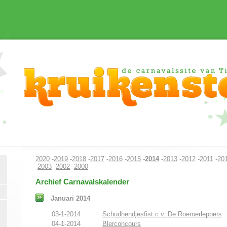
2020
-
2019
-
2018
-
2017
-
2016
-
2015
-
2014
-
2013
-
2012
-
2011
-
20
-
2003
-
2002
-
2000
Archief Carnavalskalender
Januari 2014
03-1-2014
Schudhendjesfist c.v. De Roemerleppers
04-1-2014
Blerconcours