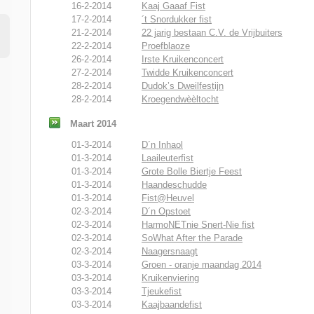
16-2-2014
Kaaj Gaaaf Fist
17-2-2014
´t Snordukker fist
21-2-2014
22 jarig bestaan C.V. de Vrijbuiters
22-2-2014
Proefblaoze
26-2-2014
Irste Kruikenconcert
27-2-2014
Twidde Kruikenconcert
28-2-2014
Dudok’s Dweilfestijn
28-2-2014
Kroegendwèèltocht
Maart 2014
01-3-2014
D´n Inhaol
01-3-2014
Laaileuterfist
01-3-2014
Grote Bolle Biertje Feest
01-3-2014
Haandeschudde
01-3-2014
Fist@Heuvel
02-3-2014
D´n Opstoet
02-3-2014
HarmoNETnie Snert-Nie fist
02-3-2014
SoWhat After the Parade
02-3-2014
Naagersnaagt
03-3-2014
Groen - oranje maandag 2014
03-3-2014
Kruikenviering
03-3-2014
Tjeukefist
03-3-2014
Kaajbaandefist