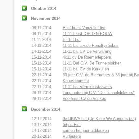
Oktober 2014
November 2014
08-11-2014
Elluf komt Vanzelluf fist
08-11-2014
11-11 feest: OP D´N BOUW
11-11-2014
Elf Elf fist
14-11-2014
11-11 bal c.v.de Penaltystipkes
14-11-2014
11-11 bal CV De Verwarring
15-11-2014
4x11 cv De Roemerleppers
15-11-2014
11-11 Bal C.V. De Tunnelplekker
15-11-2014
11-11 bal CV de Kerkuilen
22-11-2014
33 jaar C.V. de Biermeters & 33 jaar bij Be
22-11-2014
Kauwkleumfist
22-11-2014
11-11 bal Vèrrekesstaawers
29-11-2014
Tonpraoten bij C.V. "De Tunnelplekkers"
29-11-2014
Voorfeest Cv de Voskus
December 2014
12-12-2014
9e UKWA fist (Un Kirke Wè Aanders fist)
13-12-2014
Intjes Fist
14-12-2014
samen het jaor uitblaozen
20-12-2014
Vurleutere