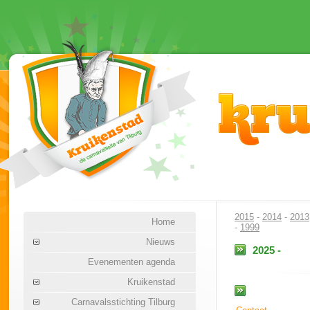
2015
-
2014
-
2013
Home
-
1999
Nieuws
2025 -
Evenementen agenda
Kruikenstad
Carnavalsstichting Tilburg