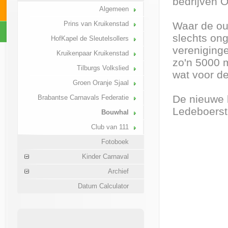
bedrijven 
Algemeen
Prins van Kruikenstad
Waar de ou
slechts on
HofKapel de Sleutelsollers
vereniginge
Kruikenpaar Kruikenstad
zo'n 5000 m
Tilburgs Volkslied
wat voor d
Groen Oranje Sjaal
De nieuwe b
Brabantse Carnavals Federatie
Ledeboerstr
Bouwhal
Club van 111
Fotoboek
Kinder Carnaval
Archief
Datum Calculator