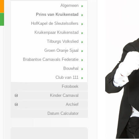
Algemeen
Prins van Kruikenstad
HofKapel de Sleutelsollers
Kruikenpaar Kruikenstad
Tilburgs Volkslied
Groen Oranje Sjaal
Brabantse Carnavals Federatie
Bouwhal
Club van 111
Fotoboek
Kinder Carnaval
Archief
Datum Calculator