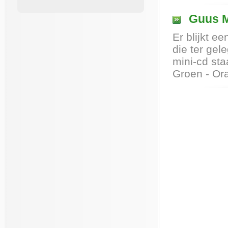
Guus M
Er blijkt e
die ter gel
mini-cd st
Groen - Ora