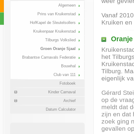
weer gevier
Algemeen
Prins van Kruikenstad
Vanaf 2010 
Kruiken en
HofKapel de Sleutelsollers
Kruikenpaar Kruikenstad
Oranje
Tilburgs Volkslied
Kruikenstad
Groen Oranje Sjaal
het Tilburg
Brabantse Carnavals Federatie
Kruikenstad
Bouwhal
Tilburg. M
Club van 111
eigenlijk 
Fotoboek
Gérard Stei
Kinder Carnaval
op de vraa
Archief
meldt dat d
Datum Calculator
zijn en dat
zoek ging n
gevallen op