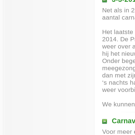
Net als in
aantal carn
Het laatste
2014. De Pr
weer over 
hij het ni
Onder begel
meegezonge
dan met zij
‘s nachts h
weer voorbi
We kunnen 
Carnav
Voor meer 