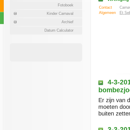
Fotoboek
Contact
Carnav
Algemeen
Et Seb
Kinder Carnaval
Archief
Datum Calculator
4-3-201
bombezjo
Er zijn van 
moeten door
buiten zett
3-3-201