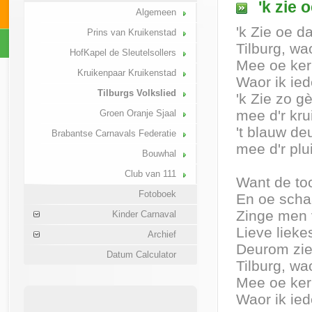
'k zie 
Algemeen
'k Zie oe d
Prins van Kruikenstad
Tilburg, wa
HofKapel de Sleutelsollers
Mee oe ker
Kruikenpaar Kruikenstad
Waor ik ied
Tilburgs Volkslied
'k Zie zo g
mee d'r krui
Groen Oranje Sjaal
't blauw d
Brabantse Carnavals Federatie
mee d'r plu
Bouwhal
Club van 111
Want de to
Fotoboek
En oe scha
Zinge men 
Kinder Carnaval
Lieve lieke
Archief
Deurom zie 
Datum Calculator
Tilburg, wa
Mee oe ker
Waor ik ied