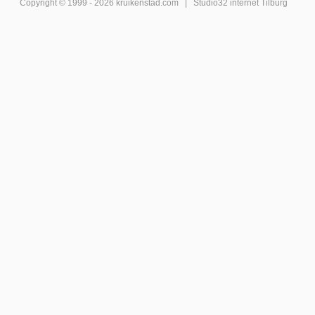
Copyright © 1999 - 2026
kruikenstad
.com |
Studio32 internet Tilburg