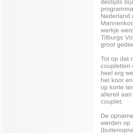
destijds bi
programmam
Nederland 
Mannenkoor
werkje werd
Tilburgs V
groot gede
Tot op dat 
coupletten
heel erg we
het koor en
op korte te
allereil aa
couplet.
De opnamen
werden op 
(buitenopna