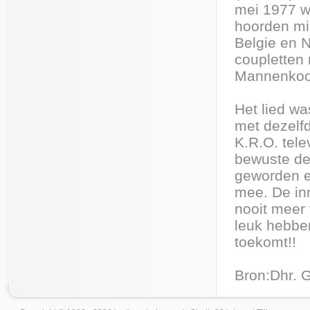
mei 1977 w
hoorden mil
Belgie en N
coupletten 
Mannenkoor
Het lied wa
met dezelfd
K.R.O. tele
bewuste de
geworden en
mee. De in
nooit meer 
leuk hebben
toekomt!!
Bron:Dhr. 