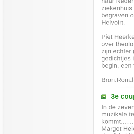
naar Nederl
ziekenhuis
begraven op
Helvoirt.
Piet Heerke
over theol
zijn echter
gedichtjes 
begin, een 
Bron:Ronal
3e coup
In de zeven
muzikale te
kommt......
Margot Hel