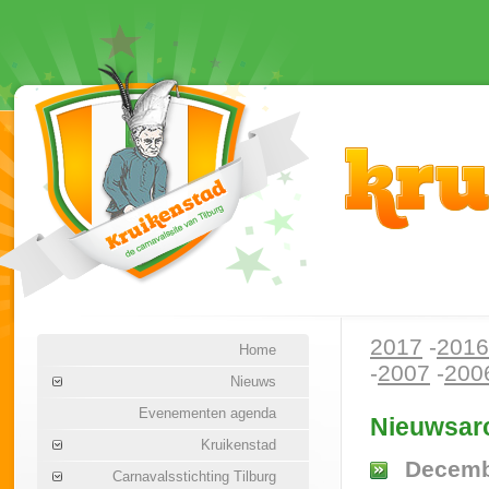
2017
-
2016
Home
-
2007
-
200
Nieuws
Evenementen agenda
Nieuwsarc
Kruikenstad
Decemb
Carnavalsstichting Tilburg