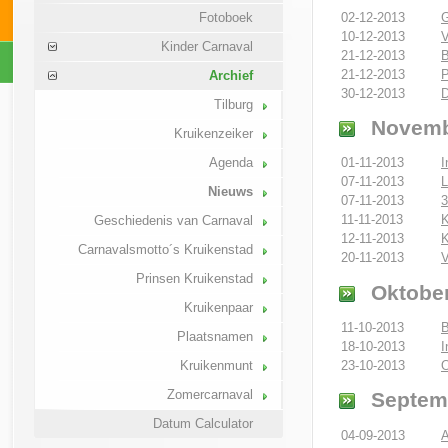
02-12-2013
G
Fotoboek
10-12-2013
V
Kinder Carnaval
21-12-2013
B
21-12-2013
P
Archief
30-12-2013
D
Tilburg
Novemb
Kruikenzeiker
Agenda
01-11-2013
I
07-11-2013
L
Nieuws
07-11-2013
3
11-11-2013
K
Geschiedenis van Carnaval
12-11-2013
K
Carnavalsmotto´s Kruikenstad
20-11-2013
V
Prinsen Kruikenstad
Oktober
Kruikenpaar
11-10-2013
B
Plaatsnamen
18-10-2013
I
23-10-2013
O
Kruikenmunt
Zomercarnaval
Septem
Datum Calculator
04-09-2013
A