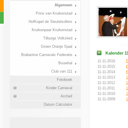
Algemeen
Prins van Kruikenstad
HofKapel de Sleutelsollers
Kruikenpaar Kruikenstad
Tilburgs Volkslied
Groen Oranje Sjaal
Kalender 11
Brabantse Carnavals Federatie
11-11-2016
E
Bouwhal
11-11-2015
E
Club van 111
11-11-2014
E
11-11-2013
1
Fotoboek
11-11-2012
1
Kinder Carnaval
11-11-2011
1
11-11-2010
1
Archief
11-11-2009
1
Datum Calculator