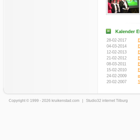
Kalender Et
28-02-2017
E
04-03-2014
E
12-02-2013
E
21-02-2012
E
08-03-2011
E
15-02-2010
E
24-02-2009
e
20-02-2007
S
Copyright © 1999 - 2026
kruikenstad
.com |
Studio32 internet Tilburg