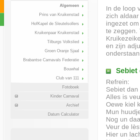
Algemeen
In de loop 
Prins van Kruikenstad
zich aldaa
ingezet om 
HofKapel de Sleutelsollers
te zeggen. 
Kruikenpaar Kruikenstad
Kruikezeik
Tilburgs Volkslied
en zijn adju
Groen Oranje Sjaal
onderstaan
Brabantse Carnavals Federatie
Bouwhal
Sebiet 
Club van 111
Refrein:
Fotoboek
Sebiet dan
Alles is veu
Kinder Carnaval
Oewe kiel 
Archief
Mun huudje 
Datum Calculator
Nog un daa
Veur de lès
Hier un lac