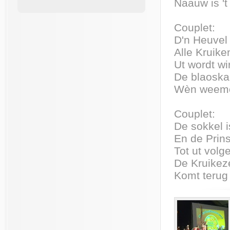
Naauw is '
Couplet:
D'n Heuvel 
Alle Kruik
Ut wordt wir
De blaoskap
Wèn weemo
Couplet:
De sokkel i
En de Prin
Tot ut volg
De Kruikeze
Komt terug