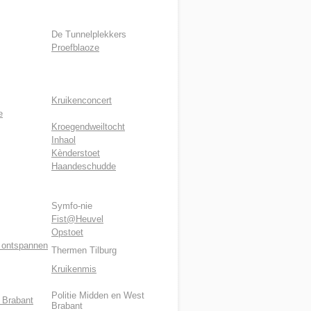
De Tunnelplekkers
Proefblaoze
Kruikenconcert
e
Kroegendweiltocht
Inhaol
Kènderstoet
Haandeschudde
Symfo-nie
Fist@Heuvel
Opstoet
 ontspannen
Thermen Tilburg
Kruikenmis
Politie Midden en West
t Brabant
Brabant