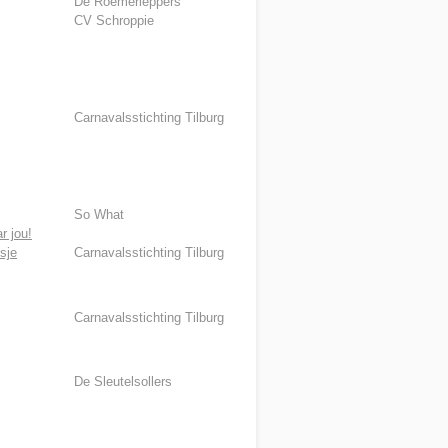
De Roemerleppers
CV Schroppie
Carnavalsstichting Tilburg
So What
r jou!
sje
Carnavalsstichting Tilburg
Carnavalsstichting Tilburg
De Sleutelsollers