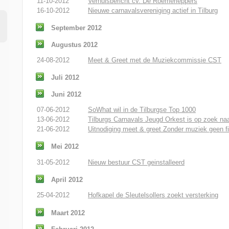
11-10-2012
Verhuisbericht cv. De Roemerleppers
16-10-2012
Nieuwe carnavalsvereniging actief in Tilburg
September 2012
Augustus 2012
24-08-2012
Meet & Greet met de Muziekcommissie CST
Juli 2012
Juni 2012
07-06-2012
SoWhat wil in de Tilburgse Top 1000
13-06-2012
Tilburgs Carnavals Jeugd Orkest is op zoek naa
21-06-2012
Uitnodiging meet & greet Zonder muziek geen fi
Mei 2012
31-05-2012
Nieuw bestuur CST geinstalleerd
April 2012
25-04-2012
Hofkapel de Sleutelsollers zoekt versterking
Maart 2012