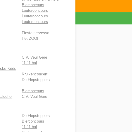
Blerconcours
Leuterconcours
Leuterconcours
Leuterconcours
Fiesta servessa
Het ZOOI
C.V. Veul Gère
11-11 bal
Eske Kèès
Kruikenconcert
De Flepsteppers
Blerconcours
 alcohol
C.V. Veul Gère
De Flepsteppers
Blerconcours
11-11 bal