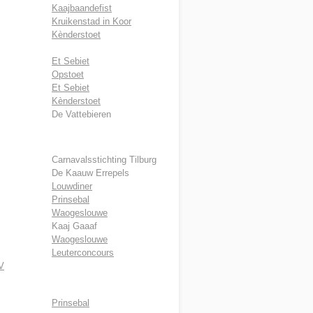
Kaajbaandefist
Kruikenstad in Koor
Kènderstoet
Et Sebiet
Opstoet
Et Sebiet
Kènderstoet
De Vattebieren
Carnavalsstichting Tilburg
De Kaauw Errepels
Louwdiner
Prinsebal
Waogeslouwe
Kaaj Gaaaf
Waogeslouwe
Leuterconcours
V
Prinsebal