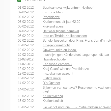
Februari 2012
01-02-2012
Buurtcarnaval wijkcentrum Heyhoef
02-02-2012
d`n Toffe Maot
02-02-2012
Proefblaoze
03-02-2012
Kruikenmunt dit jaar €2,20
05-02-2012
kruikendragers
07-02-2012
Het weer tijdens carnaval
08-02-2012
Irste en Twidde Kruikenconcert
09-02-2012
Scholenbezoeken door Prins Frans-Jan d`n Irst
10-02-2012
Kroegendwèèltocht
10-02-2012
Opwèrmuurke en Inhaol
10-02-2012
Inschrijvingen Kènderstoet langer open dit jaar
11-02-2012
Haandeschudde
11-02-2012
Een frisse carnaval?
12-02-2012
Kaaj Gaaaf winnaar Proefblaoze
12-02-2012
muziekanten gezocht
13-02-2012
Fist@Heuvel
14-02-2012
D`n Opstoet
Bijkomen van carnaval? Reserveer nu vast een
14-02-2012
dag!
15-02-2012
Kruikenviering
15-02-2012
Kruikenbruiloft
15-02-2012
Ge wit ôot nôot nie..... - Politie midden en Wes