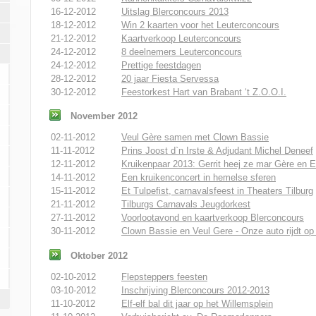
16-12-2012
Uitslag Blerconcours 2013
18-12-2012
Win 2 kaarten voor het Leuterconcours
21-12-2012
Kaartverkoop Leuterconcours
24-12-2012
8 deelnemers Leuterconcours
24-12-2012
Prettige feestdagen
28-12-2012
20 jaar Fiesta Servessa
30-12-2012
Feestorkest Hart van Brabant ‘t Z.O.O.I.
November 2012
02-11-2012
Veul Gère samen met Clown Bassie
11-11-2012
Prins Joost d`n Irste & Adjudant Michel Deneef
12-11-2012
Kruikenpaar 2013: Gerrit heej ze mar Gère en 
14-11-2012
Een kruikenconcert in hemelse sferen
15-11-2012
Et Tulpefist, carnavalsfeest in Theaters Tilburg
21-11-2012
Tilburgs Carnavals Jeugdorkest
27-11-2012
Voorlootavond en kaartverkoop Blerconcours
30-11-2012
Clown Bassie en Veul Gere - Onze auto rijdt op
Oktober 2012
02-10-2012
Flepsteppers feesten
03-10-2012
Inschrijving Blerconcours 2012-2013
11-10-2012
Elf-elf bal dit jaar op het Willemsplein