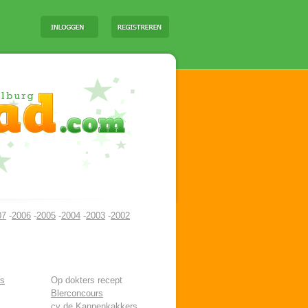
07
-
2006
-
2005
-
2004
-
2003
-
2002
rs
Op dokters recept
Blerconcours
cv de Kannenkakkers