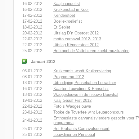
16-02-2012
Kaajbaandefist
16-02-2012
Kruikenstad in Koor
17-02-2012
Kènderstoet
17-02-2012
Boeliekroeliefist
18-02-2012
Et Sebiet
20-02-2012
Uitslag D´n Opstoet 2012
22-02-2012
motto carnaval 2012- 2013
22-02-2012
Uitslag Kènderstoet 2012
25-02-2012
Hofkapel de Vattebieren zoekt muzikanten
Januari 2012
06-01-2012
Kruikenmis wordt Kruikenviering
08-01-2012
Programma 2012
13-01-2012
Uitnodiging Prinsebal en Louwdiner
16-01-2012
Kaarten Louwdiner & Prinsebal
18-01-2012
Waogeslouwe in de nieuwe Bouwhal
19-01-2012
Kaaj Gaaaf Fist 2012
22-01-2012
Foto`s Waogeslouwe
23-01-2012
Tooke de Toverfee wint Leuterconcours
Enthousiaste carvanalsvierders gezocht voor T
24-01-2012
programma
25-01-2012
Het Brabants Carnavalsconcert
25-01-2012
Louwdiner en Prinsebal