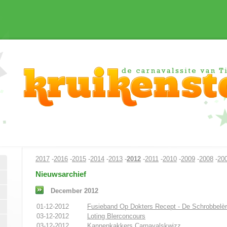
2017
-
2016
-
2015
-
2014
-
2013
-
2012
-
2011
-
2010
-
2009
-
2008
-
20
Nieuwsarchief
December 2012
01-12-2012
Fusieband Op Dokters Recept - De Schrobbelè
03-12-2012
Loting Blerconcours
03-12-2012
Kannenkakkers Carnavalskwizz