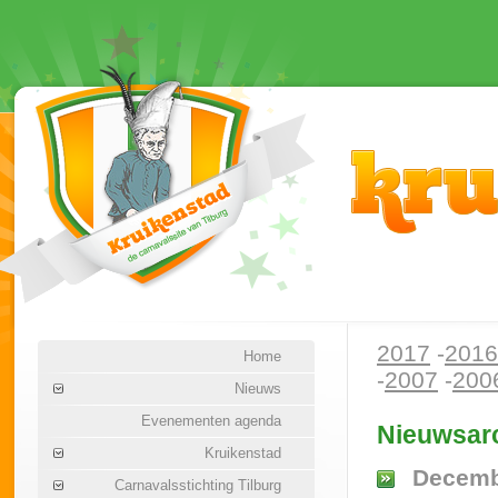
2017
-
2016
Home
-
2007
-
200
Nieuws
Evenementen agenda
Nieuwsarc
Kruikenstad
Decemb
Carnavalsstichting Tilburg