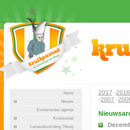
2017
-
2016
Home
-
2007
-
200
Nieuws
Evenementen agenda
Nieuwsarc
Kruikenstad
Decemb
Carnavalsstichting Tilburg