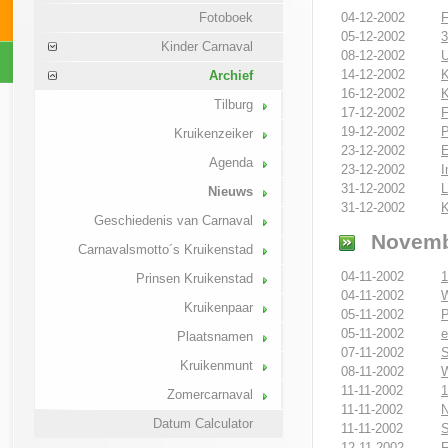
04-12-2002
F
Fotoboek
05-12-2002
3
Kinder Carnaval
08-12-2002
U
14-12-2002
K
Archief
16-12-2002
K
Tilburg
17-12-2002
F
19-12-2002
P
Kruikenzeiker
23-12-2002
E
Agenda
23-12-2002
I
31-12-2002
L
Nieuws
31-12-2002
K
Geschiedenis van Carnaval
Novemb
Carnavalsmotto´s Kruikenstad
04-11-2002
1
Prinsen Kruikenstad
04-11-2002
W
Kruikenpaar
05-11-2002
P
05-11-2002
e
Plaatsnamen
07-11-2002
S
Kruikenmunt
08-11-2002
W
11-11-2002
1
Zomercarnaval
11-11-2002
N
Datum Calculator
11-11-2002
S
12-11-2002
F