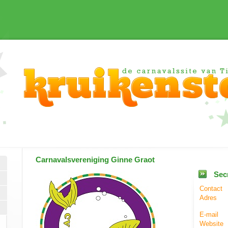
Carnavalsvereniging
Ginne Graot
Secr
Contact
Adres
E-mail
Website