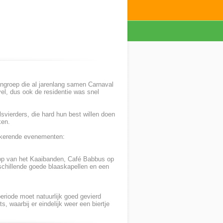
engroep die al jarenlang samen Carnaval
el, dus ook de residentie was snel
svierders, die hard hun best willen doen
ken.
ugkerende evenementen:
op van het Kaaibanden, Café Babbus op
rschillende goede blaaskapellen en een
riode moet natuurlijk goed gevierd
 waarbij er eindelijk weer een biertje