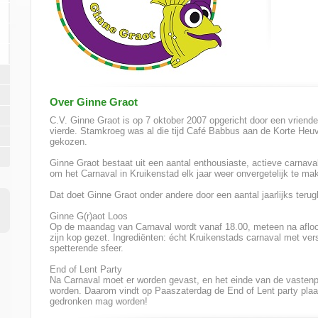
Over Ginne Graot
C.V. Ginne Graot is op 7 oktober 2007 opgericht door een vriend
vierde. Stamkroeg was al die tijd Café Babbus aan de Korte Heuv
gekozen.
Ginne Graot bestaat uit een aantal enthousiaste, actieve carnaval
om het Carnaval in Kruikenstad elk jaar weer onvergetelijk te ma
Dat doet Ginne Graot onder andere door een aantal jaarlijks ter
Ginne G(r)aot Loos
Op de maandag van Carnaval wordt vanaf 18.00, meteen na aflo
zijn kop gezet. Ingrediënten: écht Kruikenstads carnaval met ve
spetterende sfeer.
End of Lent Party
Na Carnaval moet er worden gevast, en het einde van de vastenpe
worden. Daarom vindt op Paaszaterdag de End of Lent party plaats,
gedronken mag worden!