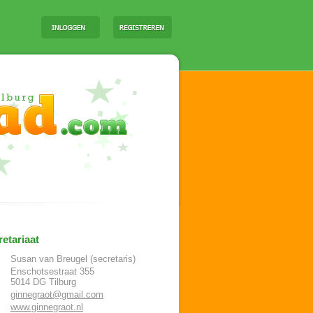
etariaat
Susan van Breugel (secretaris)
Enschotsestraat 355
5014 DG
Tilburg
ginnegraot@gmail.com
www.ginnegraot.nl