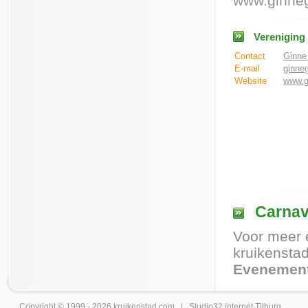
www.ginneg
Vereniging
Contact
Ginne
E-mail
ginne
Website
www.g
Carnav
Voor meer 
kruikenstad
Evenement
Copyright © 1999 - 2026
kruikenstad
.com |
Studio32 internet Tilburg