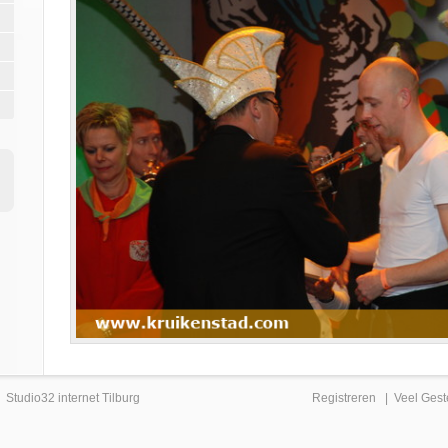
|
Studio32 internet Tilburg
Registreren
|
Veel Gest