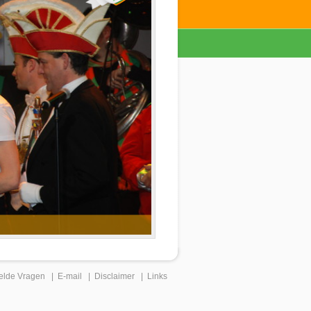
elde Vragen
|
E-mail
|
Disclaimer
|
Links