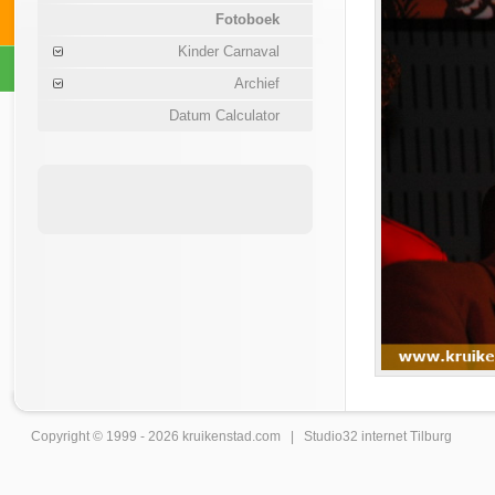
Fotoboek
Kinder Carnaval
Archief
Datum Calculator
Copyright © 1999 - 2026
kruikenstad
.com |
Studio32 internet Tilburg