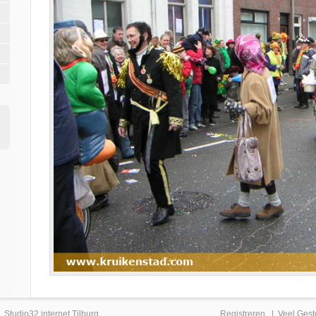
|
Studio32 internet Tilburg
Registreren
|
Veel Gest