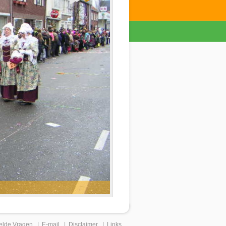
elde Vragen
|
E-mail
|
Disclaimer
|
Links