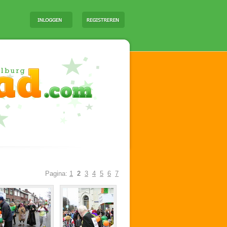
Pagina:
1
2
3
4
5
6
7