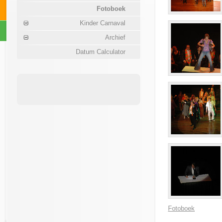
Fotoboek
Kinder Carnaval
Archief
Datum Calculator
Fotoboek