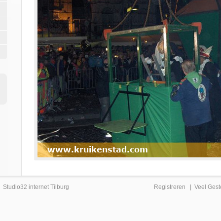
|
Studio32 internet Tilburg
Registreren
|
Veel Gest