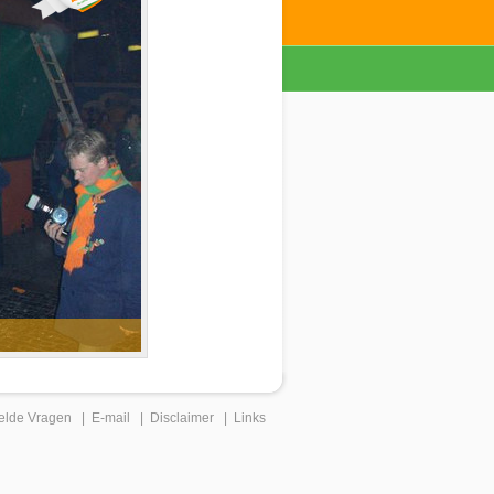
elde Vragen
|
E-mail
|
Disclaimer
|
Links