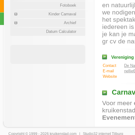
en natuurli
Fotoboek
we nodigen
Kinder Carnaval
het spekta
Archief
iedereen i
Datum Calculator
je kan je m
gr cv de na
Vereniging
Contact
De Nar
E-mail
nellie
Website
Carnav
Voor meer 
kruikenstad
Evenement
Copyright © 1999 - 2026
kruikenstad
.com |
Studio32 internet Tilburg