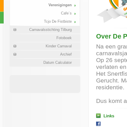
Verenigingen
Cafe´s
Tcjo De Fistbiste
Carnavalsstichting Tilburg
Over De 
Fotoboek
Na een gra
Kinder Carnaval
carnavalsj
Archief
Op 26 sept
Datum Calculator
verlaten en
Het Snertfi
Gerucht. M
residentie.
Dus komt a
Links