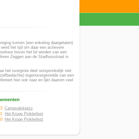
niging komen (een enkeling daargelaten)
n werd het tijd om daar een actievere
voorkeur boven het lid worden van een
 Horen Zeggen aan de Stadhuisstraat in
 het overgrote deel oorspronkelijk niet
 (zelfbedachte) tegenovergestelde van een
ereert hier ook naar en lijkt daarom veel
nementen
13
Carnavalskwizz
11
Het Kruge Pinklerfest
10
Het Krüge Pinklerfest