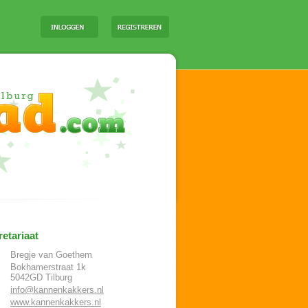
etariaat
Bregje van Goethem
Bokhamerstraat 1k
5042GD
Tilburg
info@kannenkakkers.nl
www.kannenkakkers.nl