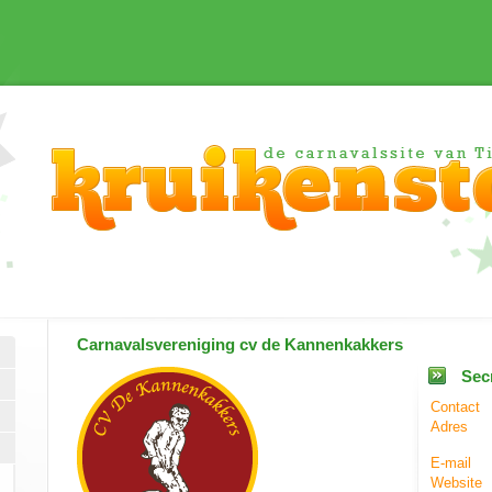
Carnavalsvereniging
cv de Kannenkakkers
Secr
Contact
Adres
E-mail
Website