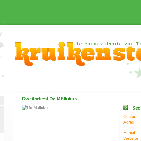
Dweilorkest
De Möllukus
Secr
Contact
Adres
E-mail
Website