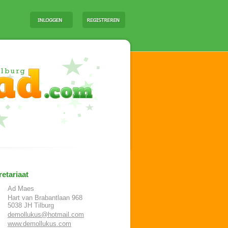
etariaat
Ad Maes
Hart van Brabantlaan 968
5038 JH
Tilburg
demollukus@hotmail.com
www.demollukus.com