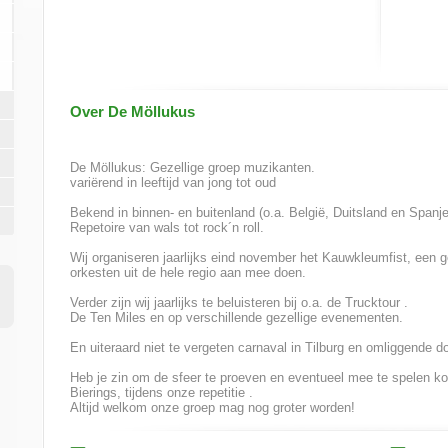
Over De Möllukus
De Möllukus: Gezellige groep muzikanten.
variërend in leeftijd van jong tot oud
Bekend in binnen- en buitenland (o.a. België, Duitsland en Spanje
Repetoire van wals tot rock´n roll.
Wij organiseren jaarlijks eind november het Kauwkleumfist, een g
orkesten uit de hele regio aan mee doen.
Verder zijn wij jaarlijks te beluisteren bij o.a. de Trucktour .
De Ten Miles en op verschillende gezellige evenementen.
En uiteraard niet te vergeten carnaval in Tilburg en omliggende d
Heb je zin om de sfeer te proeven en eventueel mee te spelen 
Bierings, tijdens onze repetitie .
Altijd welkom onze groep mag nog groter worden!