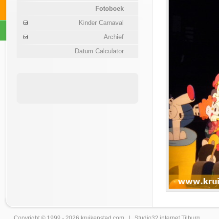
Fotoboek
Kinder Carnaval
Archief
Datum Calculator
Copyright © 1999 - 2026
kruikenstad
.com |
Studio32 internet Tilburg