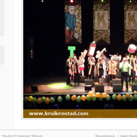
|
Studio32 internet Tilburg
Registreren
|
Veel Gest