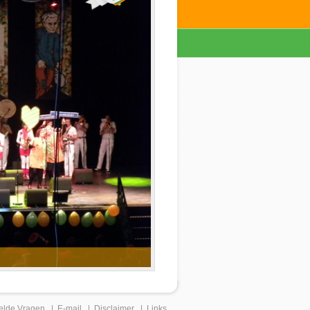
elde Vragen
|
E-mail
|
Disclaimer
|
Links