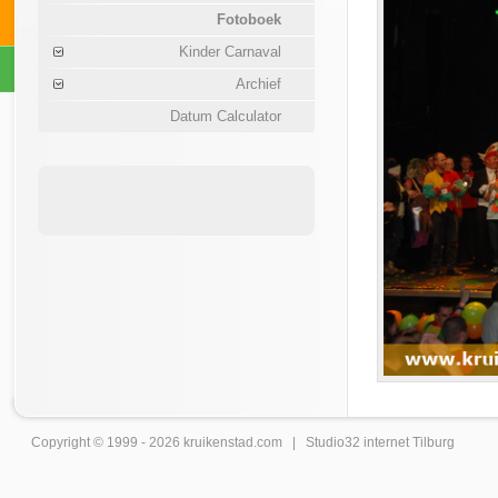
Fotoboek
Kinder Carnaval
Archief
Datum Calculator
Copyright © 1999 - 2026
kruikenstad
.com |
Studio32 internet Tilburg