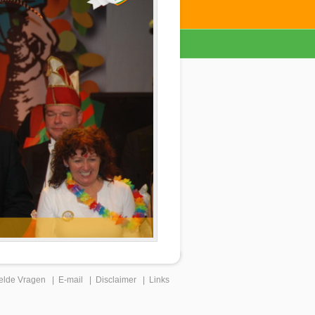
elde Vragen
|
E-mail
|
Disclaimer
|
Links