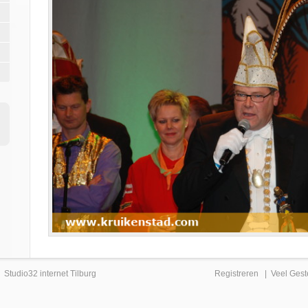
|
Studio32 internet Tilburg
Registreren
|
Veel Gest