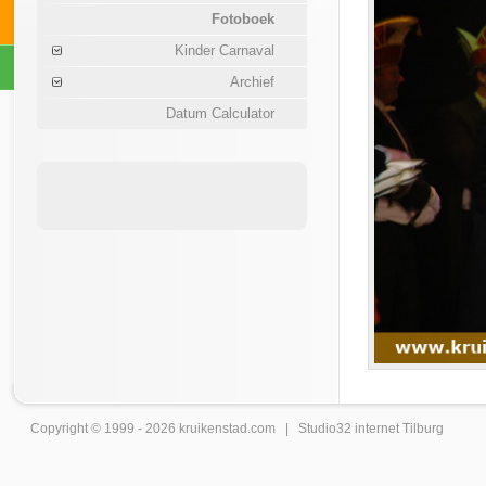
Fotoboek
Kinder Carnaval
Archief
Datum Calculator
Copyright © 1999 - 2026
kruikenstad
.com |
Studio32 internet Tilburg