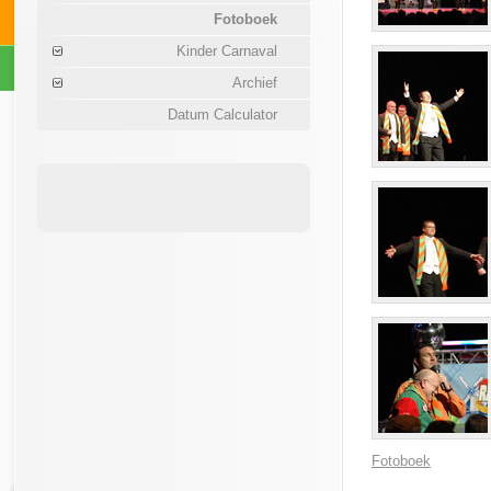
Fotoboek
Kinder Carnaval
Archief
Datum Calculator
Fotoboek