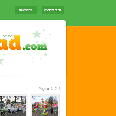
Pagina:
1
2
3