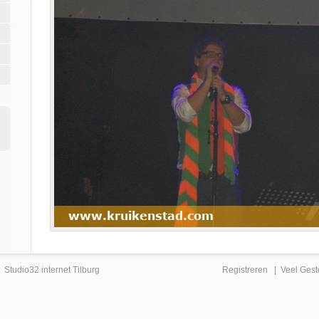
|
Studio32 internet Tilburg
Registreren
|
Veel Gest