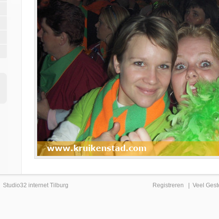
|
Studio32 internet Tilburg
Registreren
|
Veel Gest