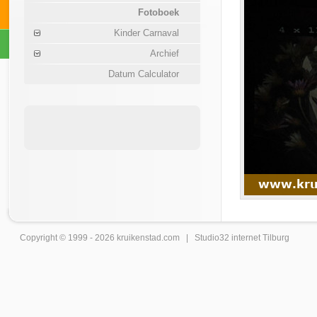
Fotoboek
Kinder Carnaval
Archief
Datum Calculator
Copyright © 1999 - 2026
kruikenstad
.com |
Studio32 internet Tilburg