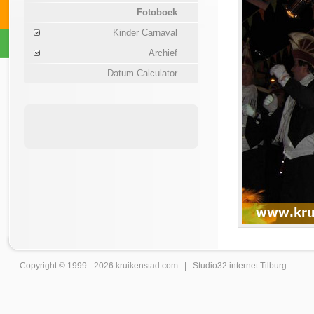
Fotoboek
Kinder Carnaval
Archief
Datum Calculator
Copyright © 1999 - 2026
kruikenstad
.com |
Studio32 internet Tilburg