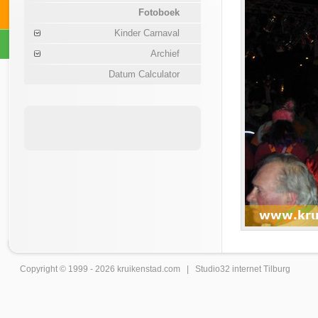
Fotoboek
Kinder Carnaval
Archief
Datum Calculator
Copyright © 1999 - 2026
kruikenstad
.com |
Studio32 internet Tilburg