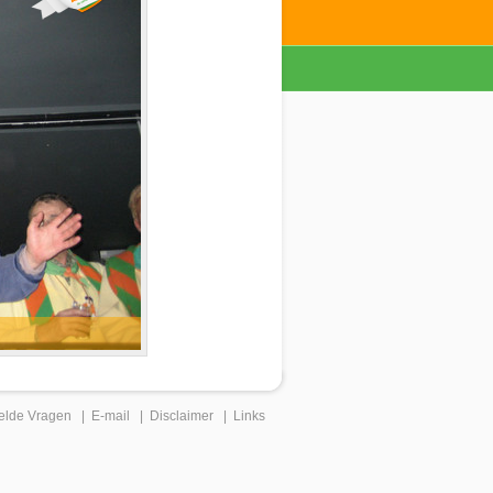
elde Vragen
|
E-mail
|
Disclaimer
|
Links