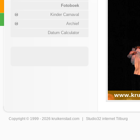
Fotoboek
Kinder Carnaval
Archief
Datum Calculator
Copyright © 1999 - 2026
kruikenstad
.com |
Studio32 internet Tilburg