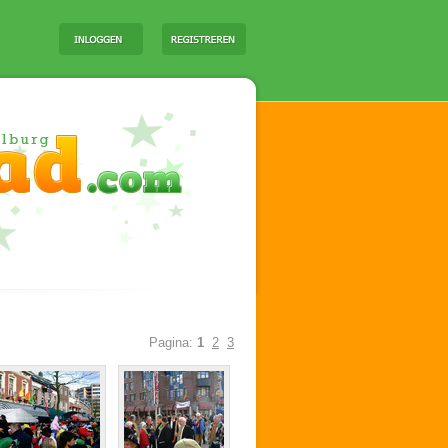
Pagina:
1
2
3