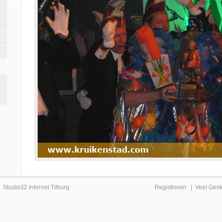
|
Studio32 internet Tilburg
Registreren
|
Veel Gest