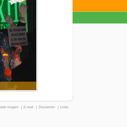
elde Vragen
|
E-mail
|
Disclaimer
|
Links