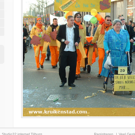
|
Studio32 internet Tilburg
Registreren
|
Veel Gest