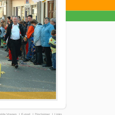
elde Vragen
|
E-mail
|
Disclaimer
|
Links