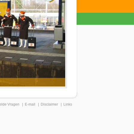
elde Vragen
|
E-mail
|
Disclaimer
|
Links