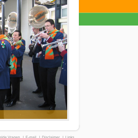
elde Vragen
|
E-mail
|
Disclaimer
|
Links