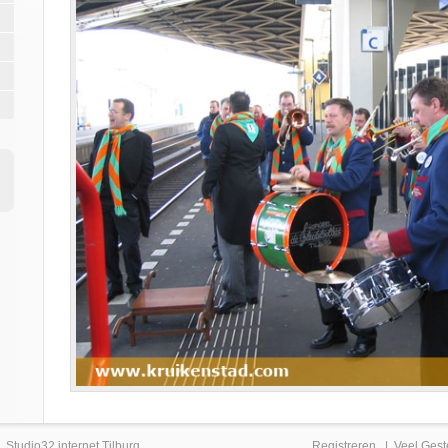
|
Studio32 internet Tilburg
Registreren
|
Veel Gest