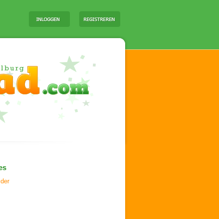
es
ider