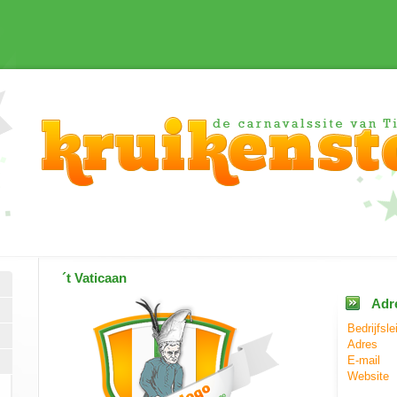
´t Vaticaan
Adr
Bedrijfsle
Adres
E-mail
Website