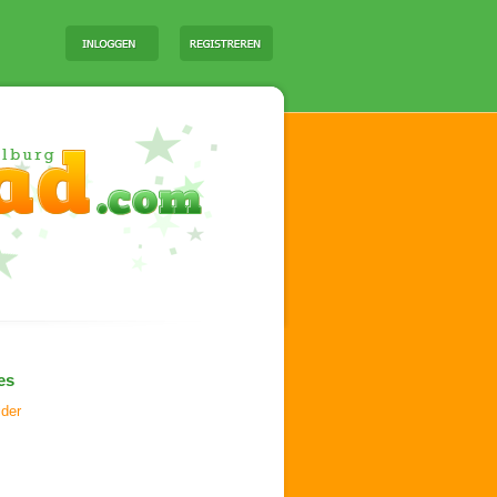
es
ider