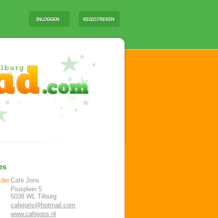
es
ider
Café Joris
Piusplein 5
5038 WL
Tilburg
cafejoris@hotmail.com
www.cafejoris.nl