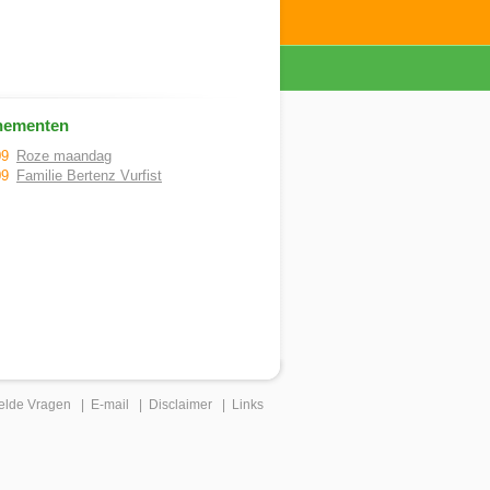
nementen
09
Roze maandag
09
Familie Bertenz Vurfist
elde Vragen
|
E-mail
|
Disclaimer
|
Links