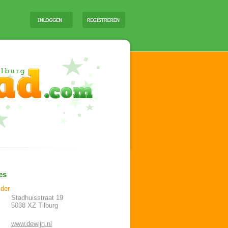
es
ider
Stadhuisstraat 19
5038 XZ
Tilburg
www.dewijn.nl