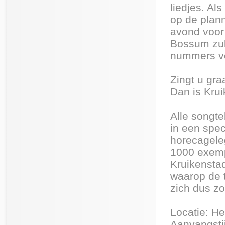
liedjes. Al
op de plan
avond voor
Bossum zul
nummers vo
Zingt u gr
Dan is Kru
Alle songte
in een spec
horecagele
1000 exempl
Kruikensta
waarop de t
zich dus zo
Locatie: H
Aanvangstij