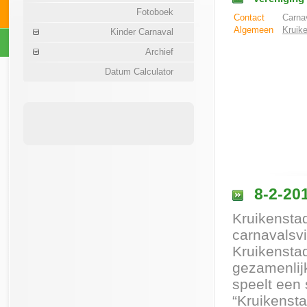
Fotoboek
Contact
Carnav
Algemeen
Kruike
Kinder Carnaval
Archief
Datum Calculator
8-2-201
Kruikensta
carnavalsv
Kruikensta
gezamenlijk
speelt een
“Kruikenst