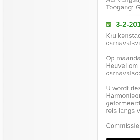
Toegang: G
3-2-201
Kruikensta
carnavalsvi
Op maandag
Heuvel om 
carnavalsc
U wordt de
Harmonieork
geformeerd
reis langs
Commissie 